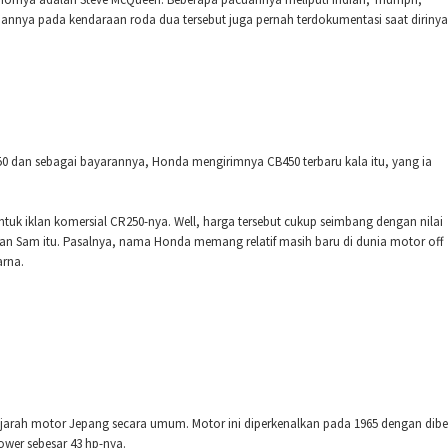
annya pada kendaraan roda dua tersebut juga pernah terdokumentasi saat dirinya
 dan sebagai bayarannya, Honda mengirimnya CB450 terbaru kala itu, yang ia
uk iklan komersial CR250-nya. Well, harga tersebut cukup seimbang dengan nilai
an Sam itu. Pasalnya, nama Honda memang relatif masih baru di dunia motor off
arna.
arah motor Jepang secara umum. Motor ini diperkenalkan pada 1965 dengan dibe
power sebesar 43 hp-nya.