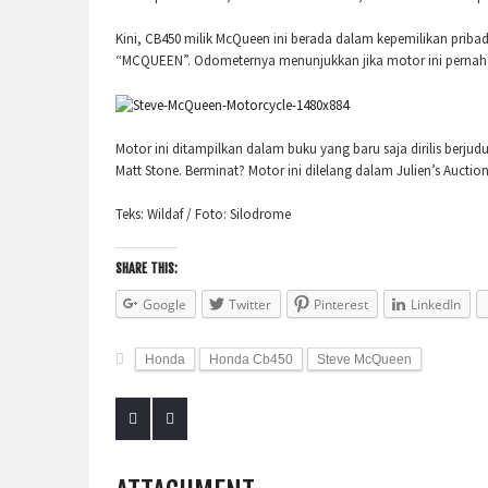
Kini, CB450 milik McQueen ini berada dalam kepemilikan pribadi
“MCQUEEN”. Odometernya menunjukkan jika motor ini pernah han
Motor ini ditampilkan dalam buku yang baru saja dirilis berjud
Matt Stone. Berminat? Motor ini dilelang dalam Julien’s Auctio
Teks: Wildaf / Foto: Silodrome
SHARE THIS:
Google
Twitter
Pinterest
LinkedIn
Honda
Honda Cb450
Steve McQueen