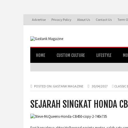
Advertise
Privacy Policy
About Us
Contact Us
Term O
HOME
CUSTOM CULTURE
LIFESTYLE
MO
POSTED ON:
GASTANK MAGAZINE
30/04/2017
CLASSIC 
SEJARAH SINGKAT HONDA C
Dari banyaknya aktor Hollywood pecinta motor, salah satu se