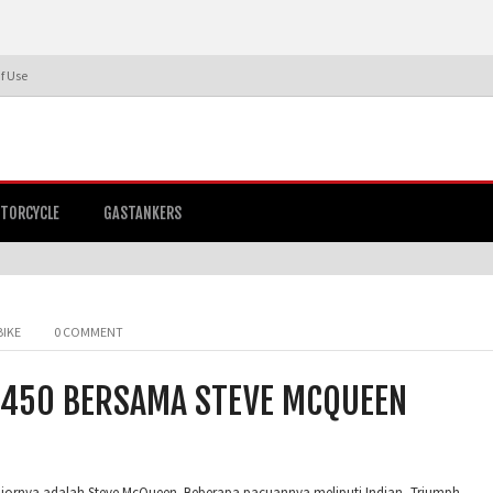
f Use
TORCYCLE
GASTANKERS
BIKE
0 COMMENT
B450 BERSAMA STEVE MCQUEEN
niornya adalah Steve McQueen. Beberapa pacuannya meliputi Indian, Triumph,