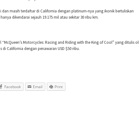
 dan masih terdaftar di California dengan platinum-nya yang ikonik bertuliskan
ya dikendarai sejauh 19.175 mil atau sekitar 30 ribu km.
ul “McQueen’s Motorcycles: Racing and Riding with the King of Cool” yang ditulis o
ns di California dengan penawaran USD $50 ribu.
Facebook
Email
Print