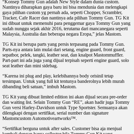
“Konsep Tommy Gun adalah New Style dalam dunia custom.
Nantinya diharapkan gaya baru ini bisa mendunia dan melengkapi
gaya pilihan custom yg pernah ada, seperti Chopper, Scrambler,
Tracker, Cafe Racer dan nantinya ada pilihan Tommy Gun. TG Kit
ini dibuat untuk memenuhi para penggemar gaya Tommy Gun yang
sudah nunggu sejak akhir 2016, terutama dari mancanegara seperti
Malaysia, Australia dan beberapa negara Eropa,” jelas Mastom.
TG Kit ini berupa parts yang persis terpasang pada Tommy Gun.
Parts-nya antara lain mulai dari setang, engine guard, front guard,
sepatbor, pelek, tangki, leather seat, dan knalpot Mastommuffler.
Part-part ini ada juga yang dijual terpisah seperti engine guard, solo
seat leather dan mini sidebag.
“Karena ini plug and play, kelebihannya body orisinil tetap
tersimpan. Untuk yang full kit tentunya banderolnya lebih murah
dibanding beli satuan,” imbuh Mastom.
TG Kit yang dibuat limited edition ini akan dijual secara pre-order
dan waiting list. Selain Tommy Gun “RE”, akan hadir juga Tommy
Gun versi Harley-Davidson untuk Type Sportster. Semuanya akan
dilengkapi dengan sertifikat, serial number dan signature
Mastomcustom Automotiveartworks™.
“Sertifikat berguna untuk after sales. Customer bisa aja menjual
kembali dengan harga collector bila Tommy Gun Kit yang