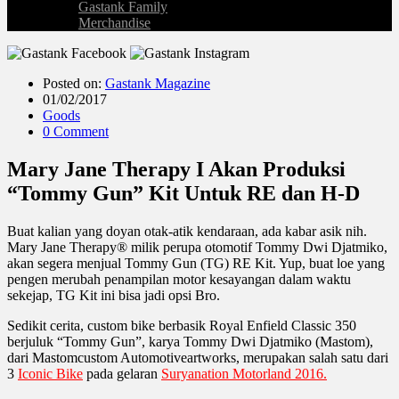
Gastank Family
Merchandise
Posted on:
Gastank Magazine
01/02/2017
Goods
0 Comment
Mary Jane Therapy I Akan Produksi
“Tommy Gun” Kit Untuk RE dan H-D
Buat kalian yang doyan otak-atik kendaraan, ada kabar asik nih.
Mary Jane Therapy® milik perupa otomotif Tommy Dwi Djatmiko,
akan segera menjual Tommy Gun (TG) RE Kit. Yup, buat loe yang
pengen merubah penampilan motor kesayangan dalam waktu
sekejap, TG Kit ini bisa jadi opsi Bro.
Sedikit cerita, custom bike berbasik Royal Enfield Classic 350
berjuluk “Tommy Gun”, karya Tommy Dwi Djatmiko (Mastom),
dari Mastomcustom Automotiveartworks, merupakan salah satu dari
3
Iconic Bike
pada gelaran
Suryanation Motorland 2016.