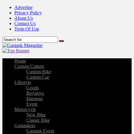
Advertise
Privacy Policy
About Us
Contact Us
Term Of Use
Home
Custom Culture
Custom Bike
Custom Car
LIfestyle
Goods
Boystoys
Hangout
Event
Motorcycle
New Bike
Classic Bike
Gastankers
Gastank Event