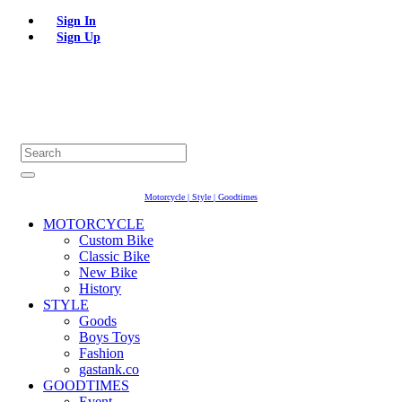
Sign In
Sign Up
Motorcycle | Style | Goodtimes
MOTORCYCLE
Custom Bike
Classic Bike
New Bike
History
STYLE
Goods
Boys Toys
Fashion
gastank.co
GOODTIMES
Event