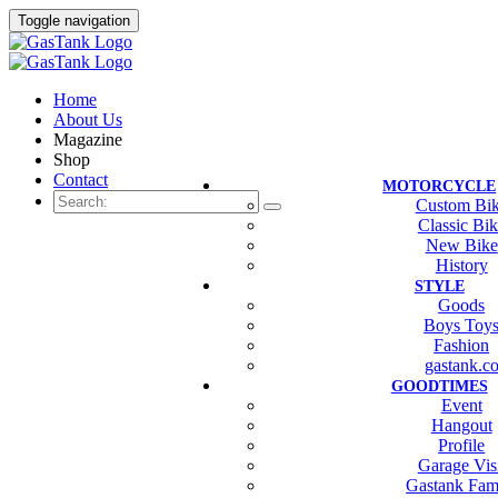
Toggle navigation
Home
About Us
Magazine
Shop
Contact
MOTORCYCLE
Custom Bi
Classic Bi
New Bike
History
STYLE
Goods
Boys Toy
Fashion
gastank.c
GOODTIMES
Event
Hangout
Profile
Garage Vis
Gastank Fam